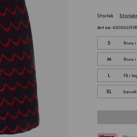
Storlek
Storlek
Art no
:
6605625N
S
finns i
M
finns i
L
få i la
XL
bevak