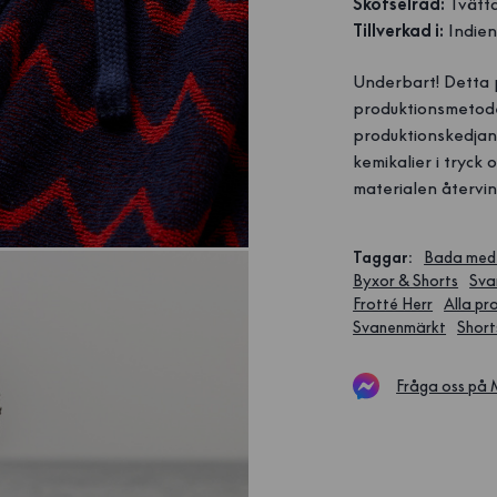
Skötselråd:
Tvätta
Tillverkad i:
Indie
Underbart! Detta 
produktionsmetode
produktionskedjan.
kemikalier i tryck 
materialen återvin
Taggar
:
Bada med
Byxor & Shorts
Sva
Frotté Herr
Alla pr
Svanenmärkt
Short
Fråga oss på