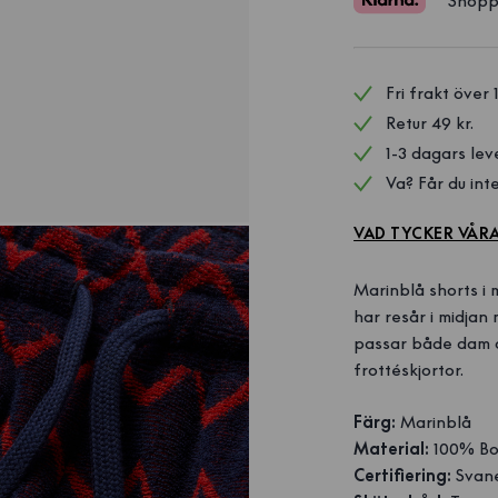
Shopp
Fri frakt över 
Retur 49 kr.
1-3 dagars lev
Va? Får du inte
VAD TYCKER VÅR
Marinblå shorts i
har resår i midjan
passar både dam o
frottéskjortor.
Färg:
Marinblå
Material:
100% Bo
Certifiering:
Svan