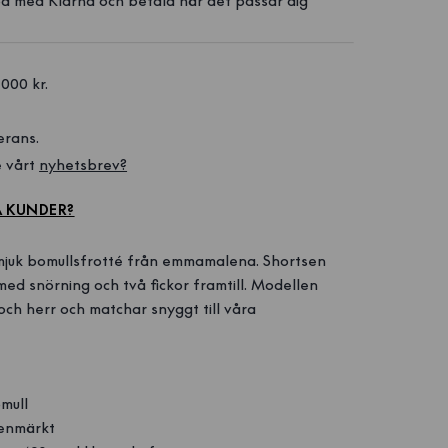
a med Klarna och betala när det passar dig
1000 kr. 
erans.
 vårt 
nyhetsbrev?
A KUNDER?
 mjuk bomullsfrotté från emmamalena. Shortsen
 med snörning och två fickor framtill. Modellen
ch herr och matchar snyggt till våra
mull
enmärkt