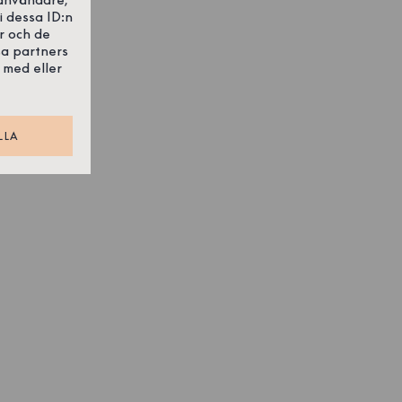
i dessa ID:n
r och de
sa partners
 med eller
LLA