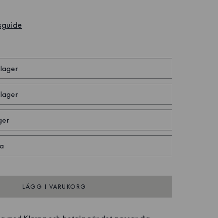
sguide
R
 lager
 lager
ger
a
LÄGG I VARUKORG