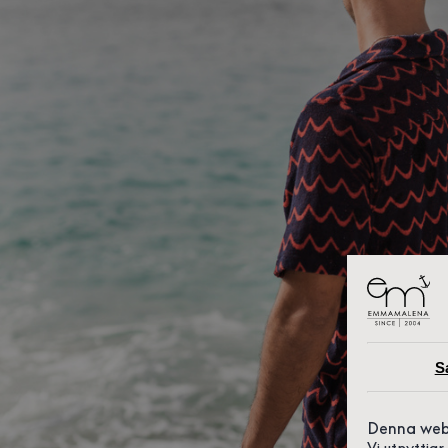
S
Denna web
Vi utnyttja