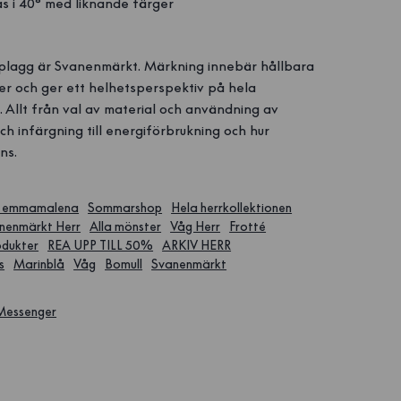
s i 40° med liknande färger
n
plagg är Svanenmärkt. Märkning innebär hållbara
r och ger ett helhetsperspektiv på hela
 Allt från val av material och användning av
och infärgning till energiförbrukning och hur
ns.
 emmamalena
Sommarshop
Hela herrkollektionen
nenmärkt Herr
Alla mönster
Våg Herr
Frotté
odukter
REA UPP TILL 50%
ARKIV HERR
s
Marinblå
Våg
Bomull
Svanenmärkt
 Messenger