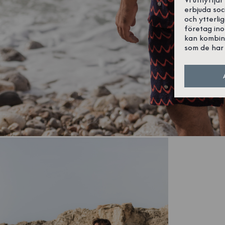
erbjuda soc
och ytterli
företag in
kan kombin
som de har 