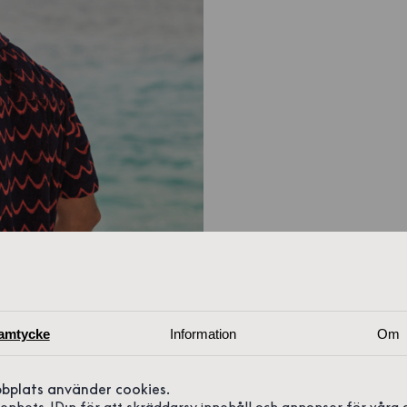
amtycke
Information
Om
bplats använder cookies.
r enhets-ID:n för att skräddarsy innehåll och annonser för våra