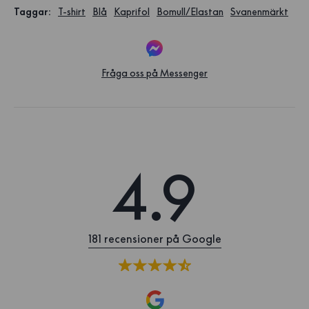
Taggar
:
T-shirt
Blå
Kaprifol
Bomull/Elastan
Svanenmärkt
Fråga oss på Messenger
4.9
181 recensioner på Google