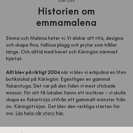
OM OSS
Historien om
emmamalena
Emma och Malena heter vi. Vi älskar att rita, designa
och skapa fina, tidlösa plagg och prylar som håller
länge. Och alltid med havet och Käringön närmast
hjärtat.
Allt blev på riktigt 2004
när vi blev vi erbjudna en liten
butikslokal på Käringön. Egentligen en gammal
fiskarstuga. Det var på den tiden vi mest stickade
mössor. För att få lokalen fanns ett motkrav – vi skulle
skapa en fiskartröja utifrån ett gammalt mönster från
ön. Käringötröjan. Det blev den verkliga starten för
oss.
Läs hela vår story här.