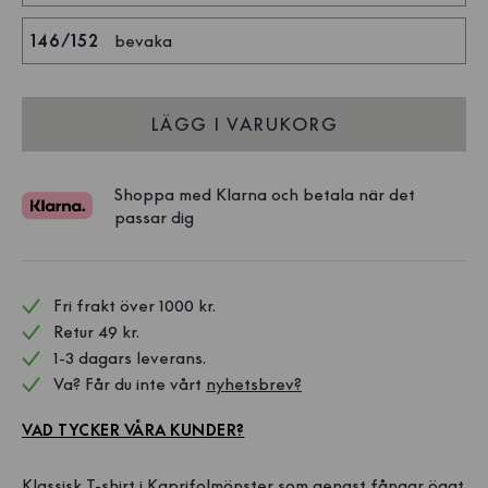
146/152
bevaka
LÄGG I VARUKORG
Shoppa med Klarna och betala när det
passar dig
Fri frakt över 1000 kr. 
Retur 49 kr.
1-3 dagars leverans.
Va? Får du inte vårt 
nyhetsbrev?
VAD TYCKER VÅRA KUNDER?
Klassisk T-shirt i Kaprifolmönster som genast fångar ögat