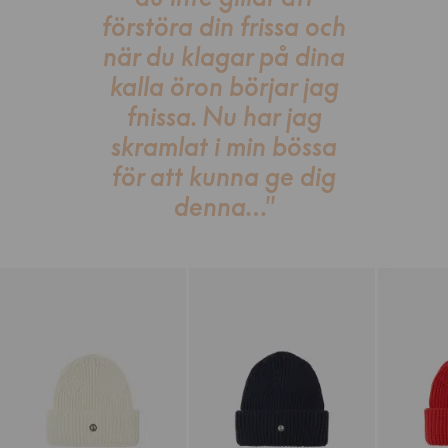
förstöra din frissa och
när du klagar på dina
kalla öron börjar jag
fnissa. Nu har jag
skramlat i min bössa
för att kunna ge dig
denna…"