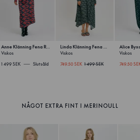
Anne Klänning Fena Röd
Linda Klänning Fena Antracit
Viskos
Viskos
Viskos
1 499 SEK
Slutsåld
749.50 SEK
1 499 SEK
749.50 
1
/
4
NÅGOT EXTRA FINT I MERINOULL