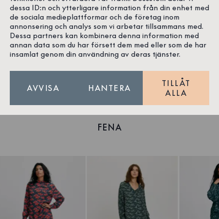
Oavsett om hon önskar sig något mysigt, varmt eller
dessa ID:n och ytterligare information från din enhet med
något lite lyxigare så har vi klapparna som kommer att
de sociala medieplattformar och de företag inom
locka fram ett leende. Välj mellan mjuka, stickade
annonsering och analys som vi arbetar tillsammans med.
Dessa partners kan kombinera denna information med
plagg, fina klänningar i unika mönster och smycken.
annan data som du har försett dem med eller som de har
Eller klassiker för hemmet som badlakan, och nya
insamlat genom din användning av deras tjänster.
kuddar eller något till vinterbadaren.
Se fler julklappstips
här
.
TILLÅT
AVVISA
HANTERA
ALLA
FENA