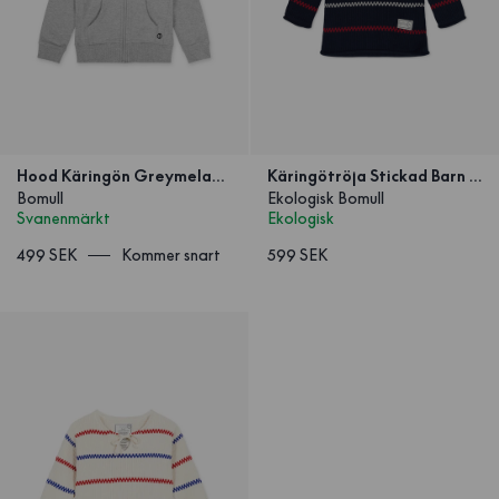
Hood Käringön Greymelange Barn
Käringötröja Stickad Barn Marinblå
Bomull
Ekologisk Bomull
Svanenmärkt
Ekologisk
499 SEK
Kommer snart
599 SEK