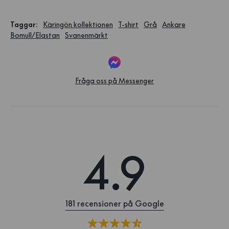
Taggar
:
Käringön kollektionen
T-shirt
Grå
Ankare
Bomull/Elastan
Svanenmärkt
Fråga oss på Messenger
4.9
181 recensioner på Google