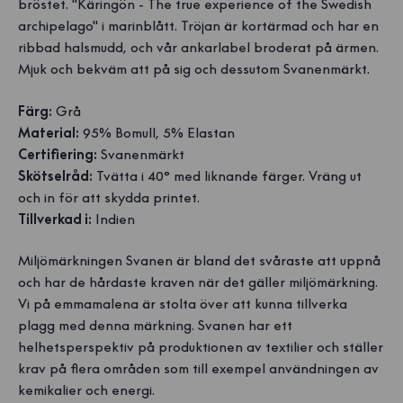
bröstet. "Käringön - The true experience of the Swedish
archipelago" i marinblått. Tröjan är kortärmad och har en
ribbad halsmudd, och vår ankarlabel broderat på ärmen.
Mjuk och bekväm att på sig och dessutom Svanenmärkt.
Färg:
Grå
Material:
95% Bomull, 5% Elastan
Certifiering:
Svanenmärkt
Skötselråd:
Tvätta i 40° med liknande färger. Vräng ut
och in för att skydda printet.
Tillverkad i:
Indien
Miljömärkningen Svanen är bland det svåraste att uppnå
och har de hårdaste kraven när det gäller miljömärkning.
Vi på emmamalena är stolta över att kunna tillverka
plagg med denna märkning. Svanen har ett
helhetsperspektiv på produktionen av textilier och ställer
krav på flera områden som till exempel användningen av
kemikalier och energi.