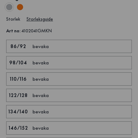
Storlek
Storleksguide
Art no
:
4102041GMKN
86/92
bevaka
98/104
bevaka
110/116
bevaka
122/128
bevaka
134/140
bevaka
146/152
bevaka