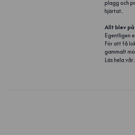
plagg och pr
hjärtat.
Allt blev på
Egentligen e
För att få lo
gammalt möns
Läs hela vår 