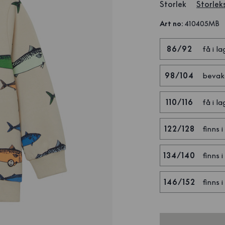
Storlek
Storlek
Art no
:
410405MB
86/92
få i la
98/104
bevak
110/116
få i la
122/128
finns i
134/140
finns i
146/152
finns i