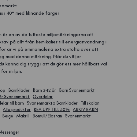
enmärkt
s i 40° med liknande färger
n
är en av de tuffaste miljömärkningarna att
av på allt från kemikalier till energianvändning i
för är vi på emmamalena extra stolta över att
gg med denna märkning. När du väljer
 känna dig trygg i att du gör ett mer hållbart val
för miljön.
hop
Barnkläder
Barn 3-12 år
Barn Svanenmärkt
 år Svanenmärkt
Överdelar
lar till barn
Svanenmärkta Barnkläder
Till skolan
Alla produkter
REA UPP TILL 50%
ARKIV BARN
Beige
Makrill
Bomull/Elastan
Svanenmärkt
 Messenger