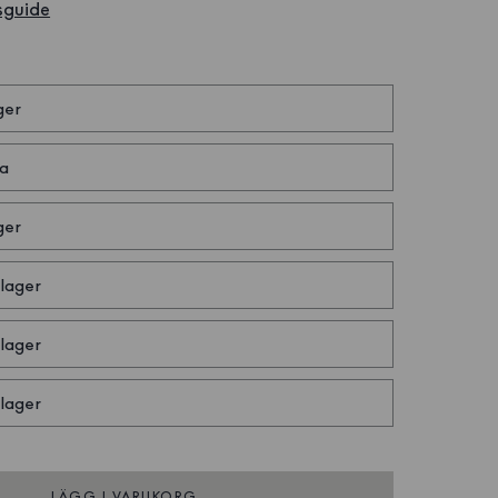
sguide
ger
a
ger
 lager
 lager
 lager
LÄGG I VARUKORG