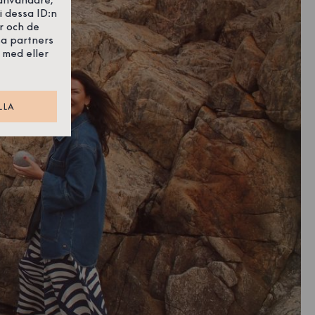
i dessa ID:n
r och de
sa partners
 med eller
LLA