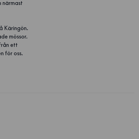
n närmast
 på Käringön.
kade mössor.
från ett
n för oss.