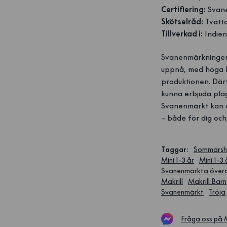
Certifiering:
Svan
Skötselråd:
Tvätta
Tillverkad i:
Indie
Svanenmärkningen 
uppnå, med höga kr
produktionen. Där
kunna erbjuda pla
Svanenmärkt kan du
– både för dig och 
Taggar
:
Sommars
Mini 1-3 år
Mini 1-3
Svanenmärkta överde
Makrill
Makrill Barn
Svanenmärkt
Tröja
Fråga oss på