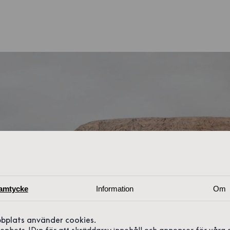
amtycke
Information
Om
bplats använder cookies.
r enhets-ID:n för att skräddarsy innehåll och annonser för våra