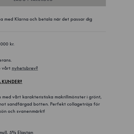
a med Klarna och betala när det passar dig
1000 kr. 
erans.
 vårt 
nyhetsbrev?
A KUNDER?
med vårt karakteristiska makrillmönster i grönt,
mot sandfärgad botten. Perfekt collagetröja för
 skön och svanenmärkt!
ull, 5% Elastan