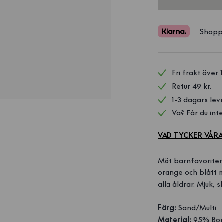
Shopp
Fri frakt över 
Retur 49 kr.
1-3 dagars lev
Va? Får du inte
VAD TYCKER VÅR
Möt barnfavoriten 
orange och blått 
alla åldrar. Mjuk,
Färg:
Sand/Multi
Material:
95% Bom