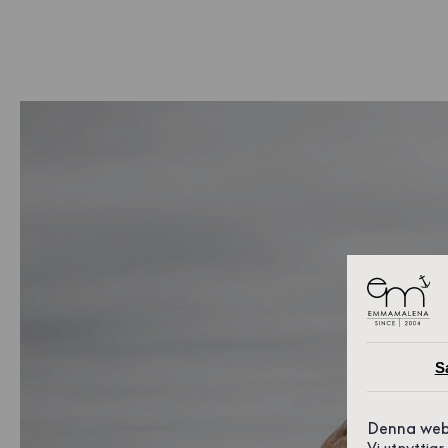
S
Denna web
Vi utnyttja