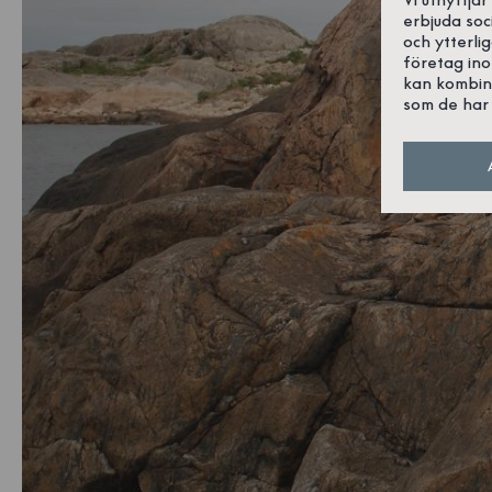
erbjuda soc
och ytterli
företag in
kan kombin
som de har 