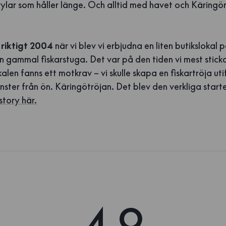
ylar som håller länge. Och alltid med havet och Käringö
 riktigt 2004
när vi blev vi erbjudna en liten butikslokal
n gammal fiskarstuga. Det var på den tiden vi mest stic
kalen fanns ett motkrav – vi skulle skapa en fiskartröja uti
ter från ön. Käringötröjan. Det blev den verkliga starte
story här.
4.9